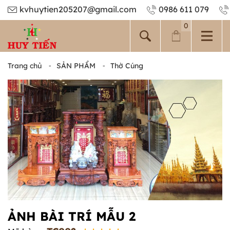
kvhuytien205207@gmail.com
0986 611 079
0
Trang chủ
⁃
SẢN PHẨM
⁃
Thờ Cúng
ẢNH BÀI TRÍ MẪU 2