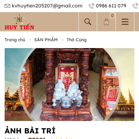
kvhuytien205207@gmail.com
0986 611 079
0
Trang chủ
⁃
SẢN PHẨM
⁃
Thờ Cúng
ẢNH BÀI TRÍ