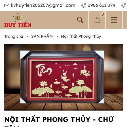
kvhuytien205207@gmail.com
0986 611 079
0
Trang chủ
⁃
SẢN PHẨM
⁃
Nội Thất Phong Thủy
NỘI THẤT PHONG THỦY - CHỮ